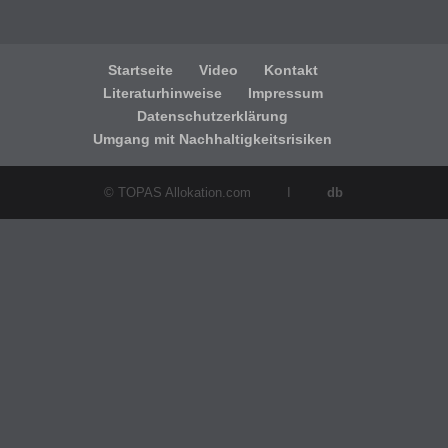
Startseite
Video
Kontakt
Literaturhinweise
Impressum
Datenschutzerklärung
Umgang mit Nachhaltigkeitsrisiken
© TOPAS Allokation.com I
db